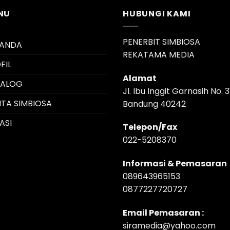
NU
HUBUNGI KAMI
PENERBIT SIMBIOSA
RANDA
REKATAMA MEDIA
FIL
Alamat
TALOG
Jl. Ibu Inggit Garnasih No. 3
ITA SIMBIOSA
Bandung 40242
ASI
Telepon/Fax
022-5208370
Informasi & Pemasaran
089643965153
0877227720727
Email Pemasaran :
siramedia@yahoo.com