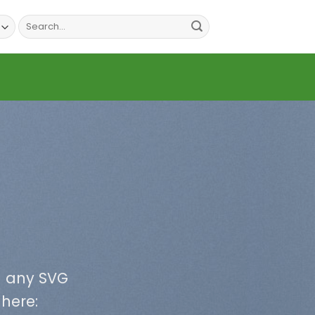
Search
for:
d any SVG
 here: