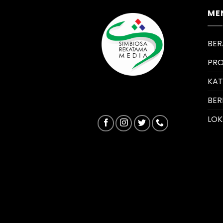
ME
BE
PRO
KA
BER
LOK