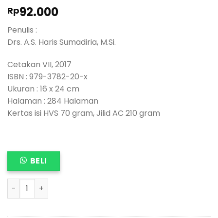
92.000
Rp
Penulis :
Drs. A.S. Haris Sumadiria, M.Si.
Cetakan VII, 2017
ISBN : 979-3782-20-x
Ukuran : 16 x 24 cm
Halaman : 284 Halaman
Kertas isi HVS 70 gram, Jilid AC 210 gram
BELI
BAHASA JURNALISTIK, Panduan Praktis Penulis dan Jurnal