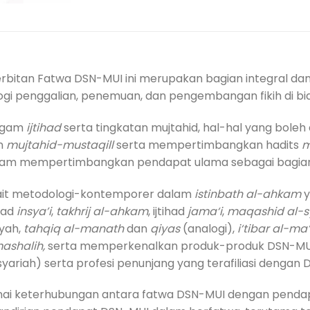
bitan Fatwa DSN-MUI ini merupakan bagian integral dan 
ogi penggalian, penemuan, dan pengembangan fikih di b
ragam
ijtihad
serta tingkatan mujtahid, hal-hal yang boleh di
an
mujtahid-mustaqill
serta mempertimbangkan hadits
m
am mempertimbangkan pendapat ulama sebagai bagian 
rkait metodologi-kontemporer dalam
istinbath al-ahkam
y
ihad
insya’i
,
takhrij al-ahkam
, ijtihad
jama‘i
,
maqashid al-s
yah,
tahqiq al-manath
dan
qiyas
(analogi),
i‘tibar al-ma
mashalih,
serta memperkenalkan produk-produk DSN-MUI (
yariah) serta profesi penunjang yang terafiliasi dengan 
genai keterhubungan antara fatwa DSN-MUI dengan pend