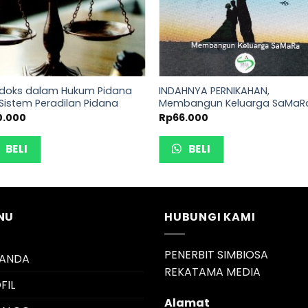
doks dalam Hukum Pidana
INDAHNYA PERNIKAHAN,
Sistem Peradilan Pidana
Membangun Keluarga SaMaR
0.000
Rp
66.000
BELI
BELI
NU
HUBUNGI KAMI
PENERBIT SIMBIOSA
RANDA
REKATAMA MEDIA
FIL
Alamat