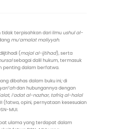
tidak terpisahkan dari ilmu
ushul al-
idang
mu‘amalat maliyyah
.
ijtihadi (
majal al-ijtihad
), serta
ursal
sebagai dalil hukum, termasuk
penting dalam berfatwa.
ang dibahas dalam buku ini
;
di
yari‘ah
dan hubungannya dengan
’alat
,
i‘adat al-nazhar
,
tafriq al-halal
fatwa, opini, pernyataan kesesuaian
DSN-MUI.
apat ulama yang terdapat dalam