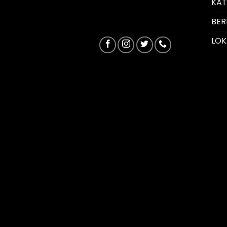
KA
BER
LOK