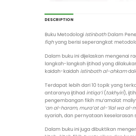
DESCRIPTION
Buku Metodologi
Istinbath
Dalam Pener
fiqh
yang berisi seperangkat metodol
Dalam buku ini dijelaskan mengenai 
langkah-langkah ijtihad yang dilakuk
kaidah-kaidah
istinbath al-ahkam
dal
Terdapat lebih dari 10 topik yang te
antaranya ijtihad
intiqa‘i
(
takhyiri
), ijt
pengembangan fikih mu‘amalat maliy
‘an al-haram
,
mura’at al-‘Ilal wa al-
syariah, dan pernyataan keselarasan s
Dalam buku ini juga dibuktikan men