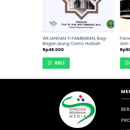
USLIMAH: MANDIRI
WEJANGAN TI PAIMBARAN, Bag-
Para
DI MASA REMAJA
Bagan jeung Conto Hutbah
dan 
.000
Rp
45.000
Rp
9
BELI
ME
BE
PRO