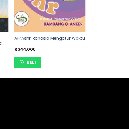
Al-‘Ashr, Rahasia Mengatur Waktu
a
Rp
44.000
BELI