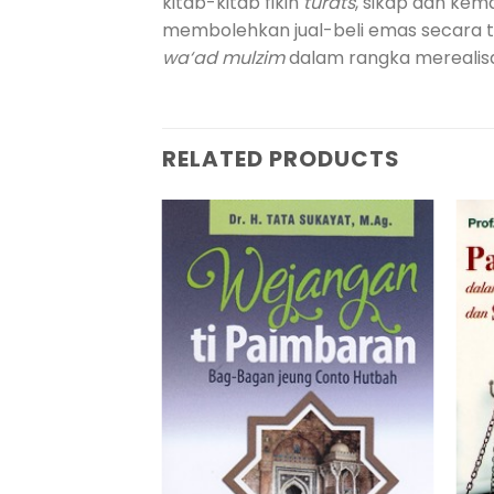
kitab-kitab fikih
turats
, sikap dan ke
membolehkan jual-beli emas secara ti
wa‘ad mulzim
dalam rangka merealis
RELATED PRODUCTS