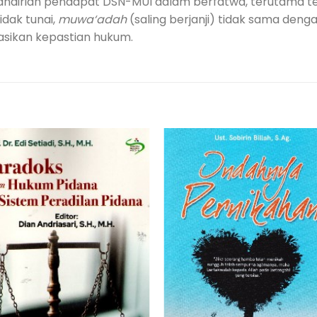
mandirian pendapat DSN-MUI dalam berfatwa, terutama t
dak tunai,
muwa‘adah
(saling berjanji) tidak sama deng
asikan kepastian hukum.