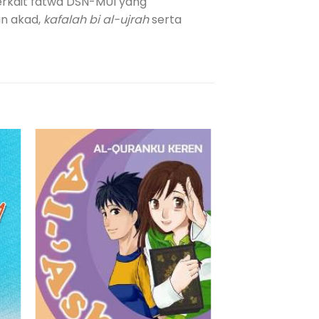
erkait fatwa DSN-MUI yang
an akad,
kafalah bi al-ujrah
serta