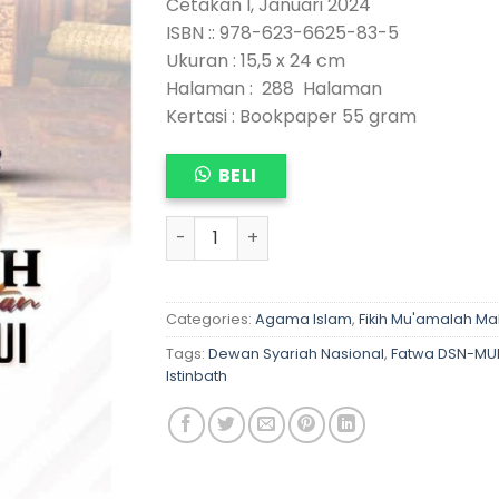
Cetakan I, Januari 2024
ISBN :: 978-623-6625-83-5
Ukuran : 15,5 x 24 cm
Halaman : 288 Halaman
Kertasi : Bookpaper 55 gram
BELI
METODOLOGI ISTINBATH Dalam Penerbi
Categories:
Agama Islam
,
Fikih Mu'amalah Ma
Tags:
Dewan Syariah Nasional
,
Fatwa DSN-MU
Istinbath