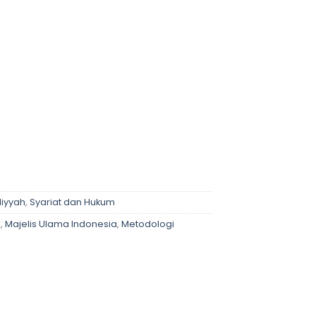
tan FATWA DSN-MUI quantity
liyyah
,
Syariat dan Hukum
I
,
Majelis Ulama Indonesia
,
Metodologi