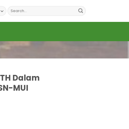
Search
for:
ATH Dalam
SN-MUI