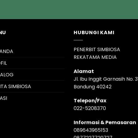
NU
HUBUNGI KAMI
PENERBIT SIMBIOSA
RANDA
REKATAMA MEDIA
FIL
Alamat
TALOG
Jl. Ibu Inggit Garnasih No. 3
ITA SIMBIOSA
Bandung 40242
ASI
Telepon/Fax
022-5208370
Informasi & Pemasaran
089643965153
0877227720727