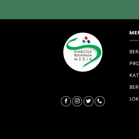
ME
BE
PRO
KA
BER
LOK