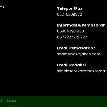
ASI
Telepon/Fax
022-5208370
Informasi & Pemasaran
089643965153
0877227720727
Email Pemasaran :
siramedia@yahoo.com
Email Redaksi :
simbiosarekatama@gmail
SA
LOKASI