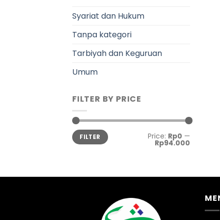
Syariat dan Hukum
Tanpa kategori
Tarbiyah dan Keguruan
Umum
FILTER BY PRICE
Min
Max
Price:
Rp0
—
FILTER
price
price
Rp94.000
ME