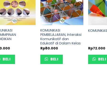
UNIKASI
KOMUNIKASI
KOMUNIKASI
EMIMPINAN
PEMBELAJARAN, Interaksi
DIDIKAN
Komunikatif dan
Edukatif di Dalam Kelas
0.000
Rp
80.000
Rp
72.000
BELI
BELI
BELI