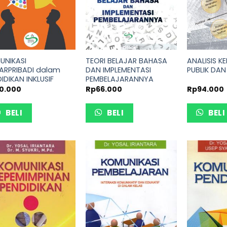
UNIKASI
TEORI BELAJAR BAHASA
ANALISIS K
ARPRIBADI dalam
DAN IMPLEMENTASI
PUBLIK DAN
IDIKAN INKLUSIF
PEMBELAJARANNYA
0.000
Rp
66.000
Rp
94.000
BELI
BELI
BELI