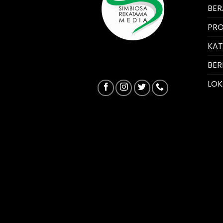
BE
PRO
KA
BER
LOK