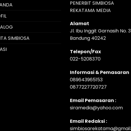
PENERBIT SIMBIOSA
RANDA
REKATAMA MEDIA
FIL
Alamat
TALOG
Jl. Ibu Inggit Garnasih No. 3
ITA SIMBIOSA
Bandung 40242
ASI
Telepon/Fax
022-5208370
Informasi & Pemasaran
089643965153
0877227720727
Email Pemasaran :
siramedia@yahoo.com
Email Redaksi :
simbiosarekatama@gmail