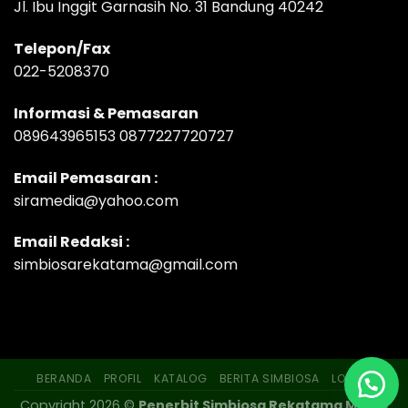
Jl. Ibu Inggit Garnasih No. 31 Bandung 40242
Telepon/Fax
022-5208370
Informasi & Pemasaran
089643965153 0877227720727
Email Pemasaran :
siramedia@yahoo.com
Email Redaksi :
simbiosarekatama@gmail.com
BERANDA
PROFIL
KATALOG
BERITA SIMBIOSA
LOKASI
Copyright 2026 ©
Penerbit Simbiosa Rekatama Media