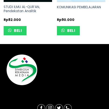
STUDI ILMU AL-QUR’AN,
KOMUNIKASI PEMBELAJARAN
Pendekatan Analitik
Rp
82.000
Rp
90.000
BELI
BELI