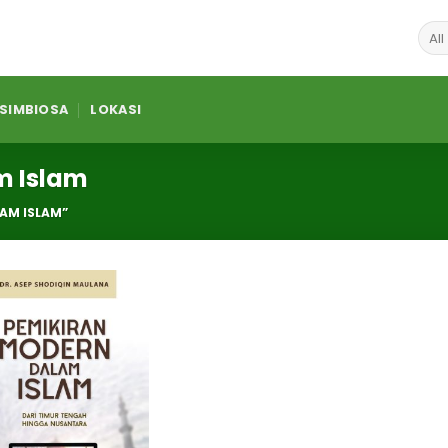
 SIMBIOSA
LOKASI
m Islam
AM ISLAM”