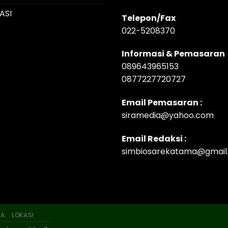
ASI
Telepon/Fax
022-5208370
Informasi & Pemasaran
089643965153
0877227720727
Email Pemasaran :
siramedia@yahoo.com
Email Redaksi :
simbiosarekatama@gmail
SA
LOKASI