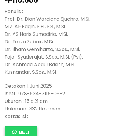
110.000
Penulis :
Prof. Dr. Dian Wardiana Sjuchro, M.Si.
M.Z. Al-Faqih, S.H., S.S., M.Si.
Dr. AS Haris Sumadiria, M.Si.
Dr. Feliza Zubair, M.Si.
Dr. Ilham Gemiharto, S.Sos., M.Si.
Fajar Syuderajat, S.Sos., M.Si. (Psi).
Dr. Achmad Abdul Basith, M.Si.
Kusnandar, S.Sos., M.Si.
Cetakan I, Juni 2025
ISBN : 978-634-7116-06-2
Ukuran : 15 x 21 cm
Halaman : 332 Halaman
Kertas isi :
BELI