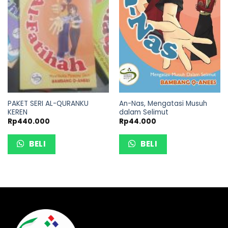
PAKET SERI AL-QURANKU
An-Nas, Mengatasi Musuh
KEREN
dalam Selimut
Rp
440.000
Rp
44.000
BELI
BELI