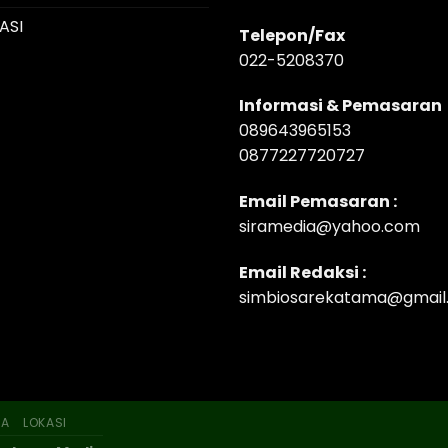
ASI
Telepon/Fax
022-5208370
Informasi & Pemasaran
089643965153
0877227720727
Email Pemasaran :
siramedia@yahoo.com
Email Redaksi :
simbiosarekatama@gmail
SA
LOKASI