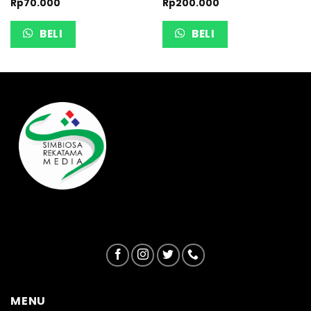
Rp
70.000
Rp
200.000
BELI
BELI
MENU