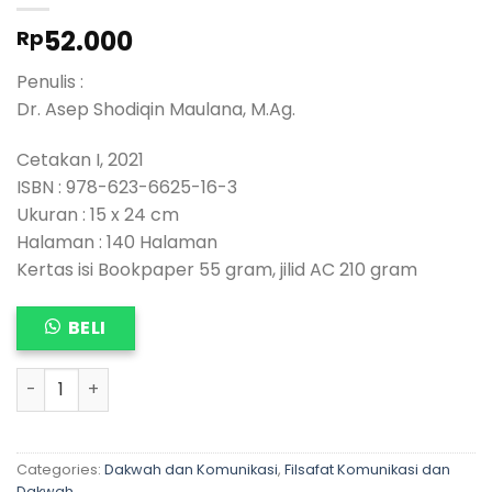
52.000
Rp
Penulis :
Dr. Asep Shodiqin Maulana, M.Ag.
Cetakan I, 2021
ISBN : 978-623-6625-16-3
Ukuran : 15 x 24 cm
Halaman : 140 Halaman
Kertas isi Bookpaper 55 gram, jilid AC 210 gram
BELI
PENGANTAR FILSAFAT DAKWAH, Pendekatan Baru quanti
Categories:
Dakwah dan Komunikasi
,
Filsafat Komunikasi dan
Dakwah