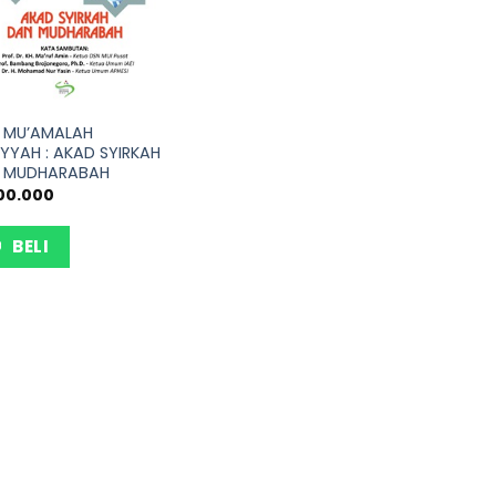
H MU’AMALAH
YYAH : AKAD SYIRKAH
 MUDHARABAH
00.000
BELI