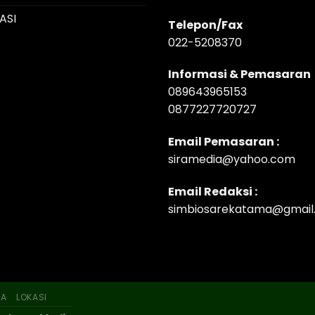
ASI
Telepon/Fax
022-5208370
Informasi & Pemasaran
089643965153
0877227720727
Email Pemasaran :
siramedia@yahoo.com
Email Redaksi :
simbiosarekatama@gmail
SA
LOKASI