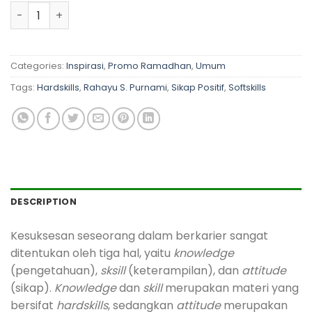
SIKAP POSITIF, KUNCI SUKSES DALAM BERKARIER quantity
Categories:
Inspirasi
,
Promo Ramadhan
,
Umum
Tags:
Hardskills
,
Rahayu S. Purnami
,
Sikap Positif
,
Softskills
DESCRIPTION
Kesuksesan seseorang dalam berkarier sangat
ditentukan oleh tiga hal, yaitu
knowledge
(pengetahuan),
sksill
(keterampilan), dan
attitude
(sikap).
Knowledge
dan
skill
merupakan materi yang
bersifat
hardskills
, sedangkan
attitude
merupakan