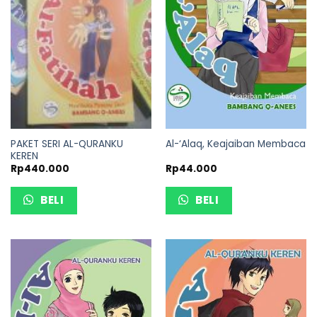
PAKET SERI AL-QURANKU
Al-‘Alaq, Keajaiban Membaca
KEREN
Rp
440.000
Rp
44.000
BELI
BELI