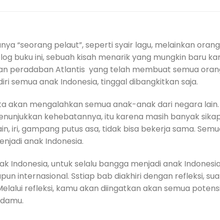
a “seorang pelaut”, seperti syair lagu, melainkan orang
log buku ini, sebuah kisah menarik yang mungkin baru k
an peradaban Atlantis yang telah membuat semua orang 
i semua anak Indonesia, tinggal dibangkitkan saja.
ita akan mengalahkan semua anak-anak dari negara lain
nunjukkan kehebatannya, itu karena masih banyak sikap 
, iri, gampang putus asa, tidak bisa bekerja sama. Semua 
njadi anak Indonesia.
ak Indonesia, untuk selalu bangga menjadi anak Indonesia
pun internasional. Sstiap bab diakhiri dengan refleksi, s
lalui refleksi, kamu akan diingatkan akan semua potens
adamu.