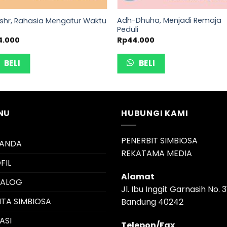
Adh-Dhuha, Menjadi Remaja
Ashr, Rahasia Mengatur Waktu
Peduli
4.000
Rp
44.000
BELI
BELI
NU
HUBUNGI KAMI
PENERBIT SIMBIOSA
RANDA
REKATAMA MEDIA
FIL
Alamat
TALOG
Jl. Ibu Inggit Garnasih No. 3
ITA SIMBIOSA
Bandung 40242
ASI
Telepon/Fax