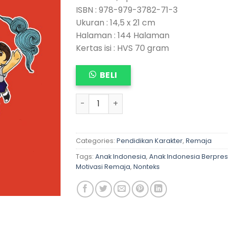
ISBN : 978-979-3782-71-3
Ukuran : 14,5 x 21 cm
Halaman : 144 Halaman
Kertas isi : HVS 70 gram
BELI
AKU BANGGA JADI ANAK INDONESIA qua
Categories:
Pendidikan Karakter
,
Remaja
Tags:
Anak Indonesia
,
Anak Indonesia Berpres
Motivasi Remaja
,
Nonteks