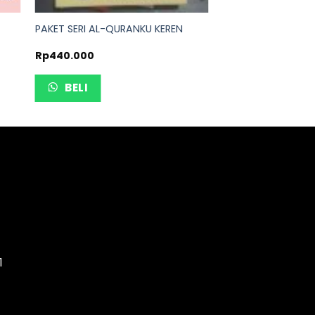
PAKET SERI AL-QURANKU KEREN
Rp
440.000
BELI
1