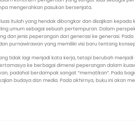
tanpa mengerahkan pasukan bersenjata.
luas itulah yang hendak dibongkar dan disajikan kepad
aling umum sebagai sebuah pertempuran. Dalam perspekti
an jenis peperangan dari generasi ke generasi. Pada bag
l dan purnawirawan yang memiliki visi baru tentang kons
ang tidak lagi menjadi kata kerja, tetapi berubah menjadi
ertamasya ke berbagai dimensi peperangan dalam kuasa
, padahal berdampak sangat “mematikan”. Pada bagian i
 kajian budaya dan media. Pada akhirnya, buku ini akan 