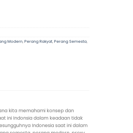
 dan Media quantity
ang Modern
,
Perang Rakyat
,
Perang Semesta
,
ana kita memahami konsep dan
at ini Indonsia dalam keadaan tidak
esungguhnya Indonesia saat ini dalam
rang semesta, perang modern, proxy