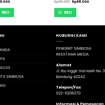
25.000
Rp
85.000
Rp
68.000
BELI
BELI
NU
HUBUNGI KAMI
PENERBIT SIMBIOSA
RANDA
REKATAMA MEDIA
FIL
Alamat
TALOG
Jl. Ibu Inggit Garnasih No. 3
ITA SIMBIOSA
Bandung 40242
ASI
Telepon/Fax
022-5208370
Informasi & Pemasaran