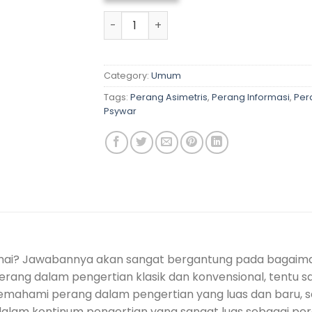
PERANG SEMESTA, Dalam Kajian Budaya
Category:
Umum
Tags:
Perang Asimetris
,
Perang Informasi
,
Per
Psywar
mai? Jawabannya akan sangat bergantung pada bagaim
rang dalam pengertian klasik dan konvensional, tentu sa
emahami perang dalam pengertian yang luas dan baru, s
alam kontinum pengertian yang sangat luas sebagai pe