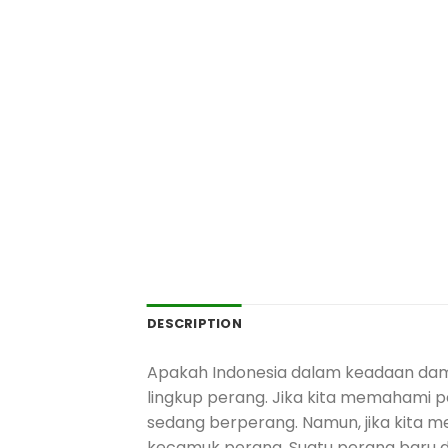
DESCRIPTION
Apakah Indonesia dalam keadaan da
lingkup perang. Jika kita memahami pe
sedang berperang. Namun, jika kita m
kecamuk perang. Suatu perang baru d