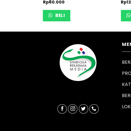
Rp
80.000
Rp
1
BELI
ME
BE
PRO
KA
BER
LOK